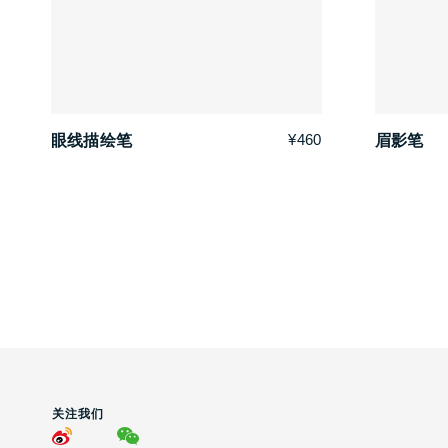
¥460
眼线描绘笔
眉影笔
关注我们