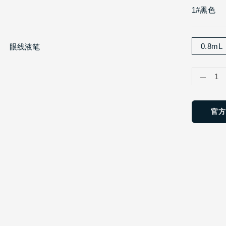
1#黑色
0.8mL
1
官