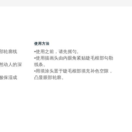
使用方法
部轮廓线
•使用之前，请先摇匀。
•使用描画头由内眼角紧贴睫毛根部勾勒
然动人的深
线条。
•用填涂头置于睫毛根部填充补色空隙，
酸保湿成
凸显眼部轮廓。