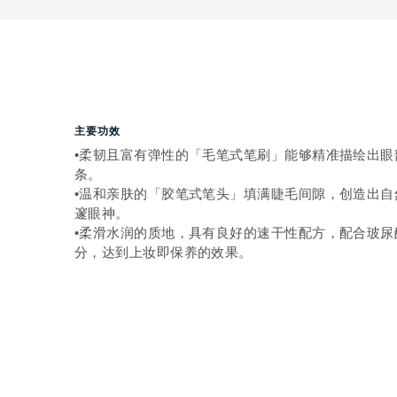
主要功效
•柔韧且富有弹性的「毛笔式笔刷」能够精准描绘出眼
条。
•温和亲肤的「胶笔式笔头」填满睫毛间隙，创造出自
邃眼神。
•柔滑水润的质地，具有良好的速干性配方，配合玻尿
分，达到上妆即保养的效果。