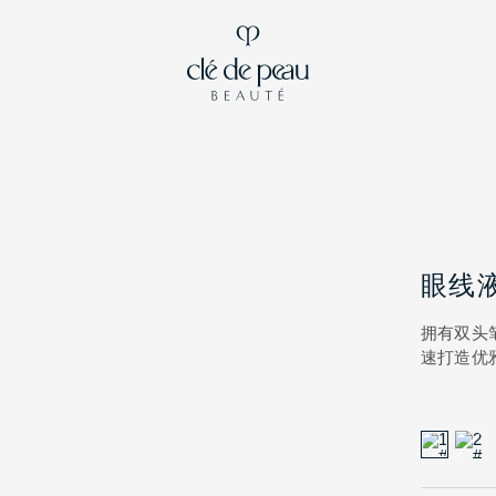
眼线
拥有双头
速打造优