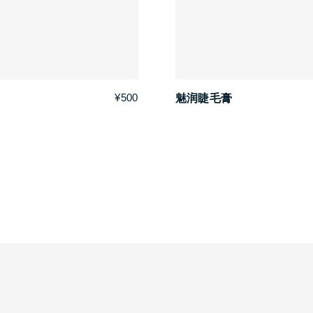
¥500
魅润睫毛膏