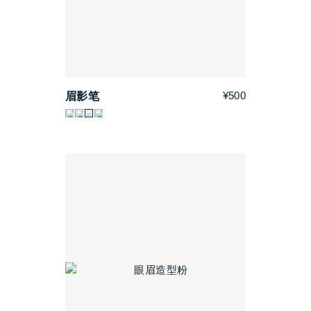
¥500
眉影笔