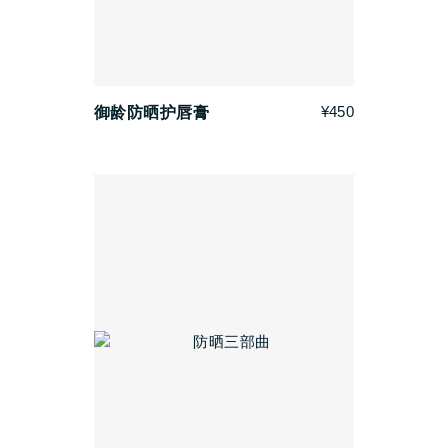
¥450
御龄防晒护唇膏