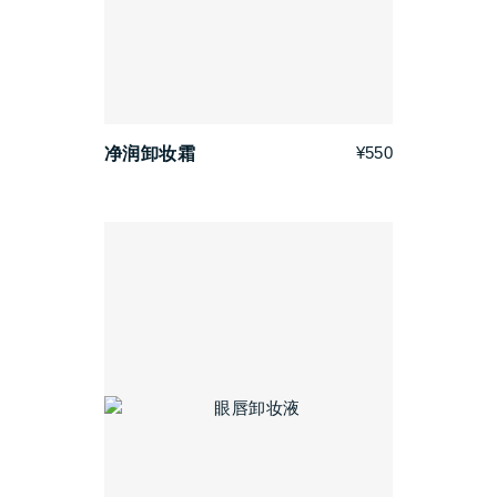
¥550
净润卸妆霜