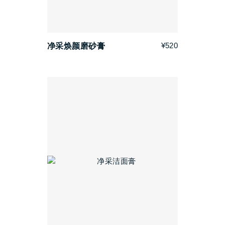
¥520
净采焕颜磨砂膏