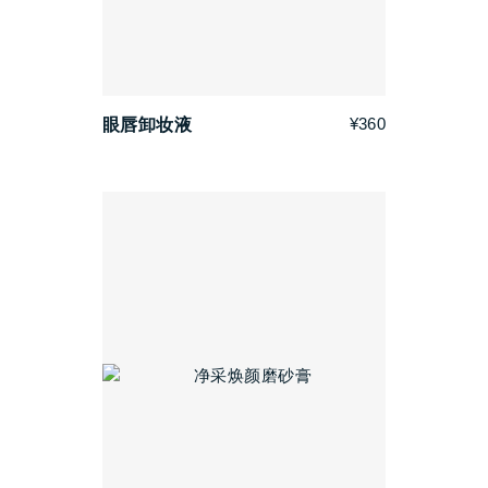
¥360
眼唇卸妆液