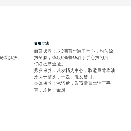
使用方法
面部保养：取3滴菁华油于手心，均匀涂
光采肌肤。
抹全脸；或取6滴菁华油于手心抹匀后，
仔细按摩全脸。
秀发保养：以发梢为中心，取适量菁华油
涂抹于整头，干发、湿发皆可。
身体保养：沐浴后，取适量菁华油于手
掌，涂抹于全身。