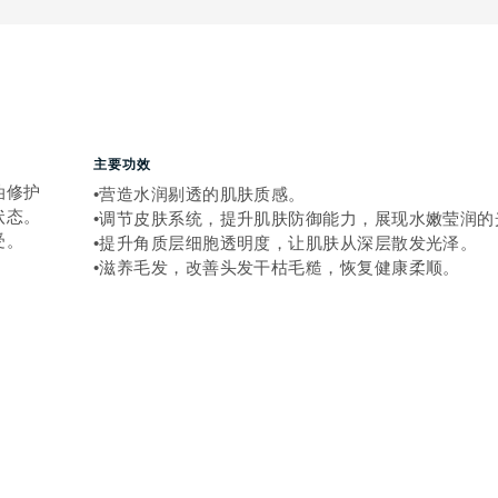
主要功效
油修护
•营造水润剔透的肌肤质感。
状态。
•调节皮肤系统，提升肌肤防御能力，展现水嫩莹润的
受。
•提升角质层细胞透明度，让肌肤从深层散发光泽。
•滋养毛发，改善头发干枯毛糙，恢复健康柔顺。