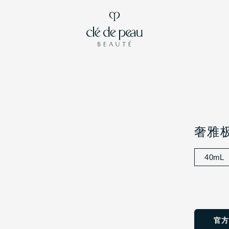
奢雅
40mL
官